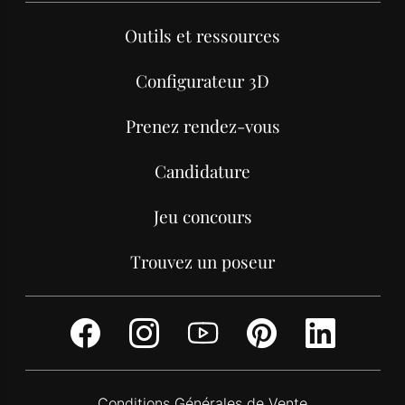
Outils et ressources
Configurateur 3D
Prenez rendez-vous
Candidature
Jeu concours
Trouvez un poseur
Facebook
Instagram
Youtube
Pinterest
Link
Conditions Générales de Vente